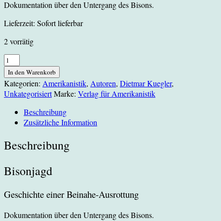
Dokumentation über den Untergang des Bisons.
Lieferzeit:
Sofort lieferbar
2 vorrätig
Bisonjagd
-
In den Warenkorb
Geschichte
Kategorien:
Amerikanistik
,
Autoren
,
Dietmar Kuegler
,
einer
Unkategorisiert
Marke:
Verlag für Amerikanistik
Beinahe-
Ausrottung
Beschreibung
Menge
Zusätzliche Information
Beschreibung
Bisonjagd
Geschichte einer Beinahe-Ausrottung
Dokumentation über den Untergang des Bisons.