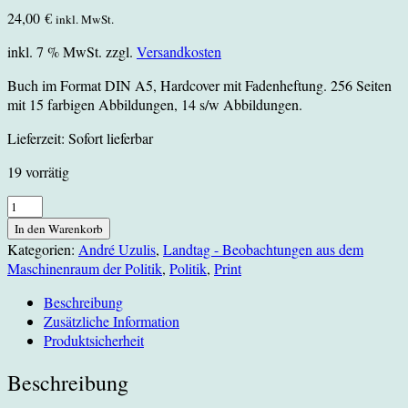
24,00
€
inkl. MwSt.
inkl. 7 % MwSt.
zzgl.
Versandkosten
Buch im Format DIN A5, Hardcover mit Fadenheftung. 256 Seiten
mit 15 farbigen Abbildungen, 14 s/w Abbildungen.
Lieferzeit:
Sofort lieferbar
19 vorrätig
Landtag
-
In den Warenkorb
Beobachtungen
Kategorien:
André Uzulis
,
Landtag - Beobachtungen aus dem
aus
Maschinenraum der Politik
,
Politik
,
Print
dem
Maschinenraum
Beschreibung
der
Zusätzliche Information
Politik
Produktsicherheit
Menge
Beschreibung