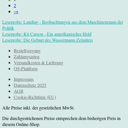
2
→
Leseprobe: Landtag - Beobachtungen aus dem Maschinenraum der
Politik
Leseprobe: Kit Carson - Ein amerikanischer Held
Leseprobe: Die Geburt des Wassermann-Zeitalters
Bestellvorgang
Zahlungsarten
Versandkosten & Lieferung
OS-Plattform
Impressum
Datenschutz 2025
AGB
Cookie-Richtlinie (EU)
Alle Preise inkl. der gesetzlichen MwSt.
Die durchgestrichenen Preise entsprechen dem bisherigen Preis in
diesem Online-Shop.