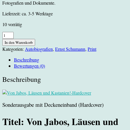
Fotografien und Dokumente.
Lieferzeit:
ca. 3-5 Werktage
10 vorrätig
Von
Jabos,
In den Warenkorb
Läusen
Kategorien:
Autobiografien
,
Ernst Schumann
,
Print
und
Kastanien!
Beschreibung
-
Bewertungen (0)
Hardcover
Menge
Beschreibung
Sonderausgabe mit Deckeneinband (Hardcover)
Titel: Von Jabos, Läusen und