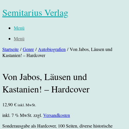
Semitarius Verlag
Menü
Menü
Startseite
/
Genre
/
Autobiografien
/ Von Jabos, Läusen und
Kastanien! – Hardcover
Von Jabos, Läusen und
Kastanien! – Hardcover
12,90
€
inkl. MwSt.
inkl. 7 % MwSt.
zzgl.
Versandkosten
Sonderausgabe als Hardcover, 100 Seiten, diverse historische