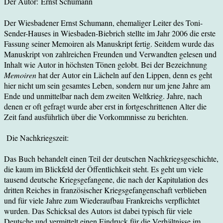
Der Autor: Ernst Schumann
Der Wiesbadener Ernst Schumann, ehemaliger Leiter des Toni-
Sender-Hauses in Wiesbaden-Biebrich stellte im Jahr 2006 die erste
Fassung seiner Memoiren als Manuskript fertig. Seitdem wurde das
Manuskript von zahlreichen Freunden und Verwandten gelesen und
Inhalt wie Autor in höchsten Tönen gelobt. Bei der Bezeichnung
Memoiren
hat der Autor ein Lächeln auf den Lippen, denn es geht
hier nicht um sein gesamtes Leben, sondern nur um jene Jahre am
Ende und unmittelbar nach dem zweiten Weltkrieg. Jahre, nach
denen er oft gefragt wurde aber erst in fortgeschrittenen Alter die
Zeit fand ausführlich über die Vorkommnisse zu berichten.
Die Nachkriegszeit:
Das Buch behandelt einen Teil der deutschen Nachkriegsgeschichte,
die kaum im Blickfeld der Öffentlichkeit steht. Es geht um viele
tausend deutsche Kriegsgefangene, die nach der Kapitulation des
dritten Reiches in französischer Kriegsgefangenschaft verblieben
und für viele Jahre zum Wiederaufbau Frankreichs verpflichtet
wurden. Das Schicksal des Autors ist dabei typisch für viele
Deutsche und vermittelt einen Eindruck für die Verhältnisse im